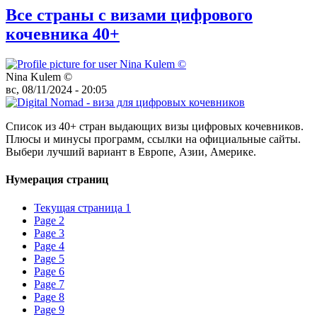
Все страны с визами цифрового
кочевника 40+
Nina Kulem ©️
вс, 08/11/2024 - 20:05
Список из 40+ стран выдающих визы цифровых кочевников.
Плюсы и минусы программ, ссылки на официальные сайты.
Выбери лучший вариант в Европе, Азии, Америке.
Нумерация страниц
Текущая страница
1
Page
2
Page
3
Page
4
Page
5
Page
6
Page
7
Page
8
Page
9