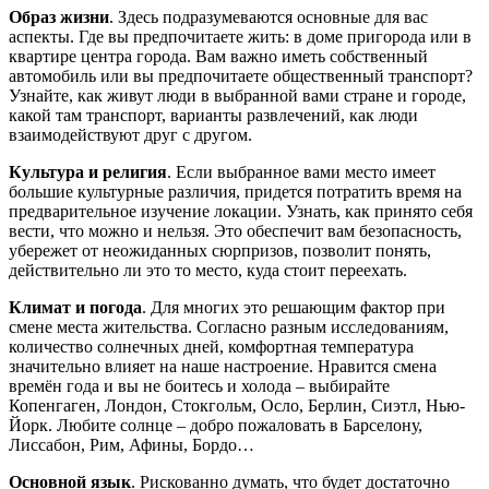
Образ жизни
. Здесь подразумеваются основные для вас
аспекты. Где вы предпочитаете жить: в доме пригорода или в
квартире центра города. Вам важно иметь собственный
автомобиль или вы предпочитаете общественный транспорт?
Узнайте, как живут люди в выбранной вами стране и городе,
какой там транспорт, варианты развлечений, как люди
взаимодействуют друг с другом.
Культура и религия
. Если выбранное вами место имеет
большие культурные различия, придется потратить время на
предварительное изучение локации. Узнать, как принято себя
вести, что можно и нельзя. Это обеспечит вам безопасность,
убережет от неожиданных сюрпризов, позволит понять,
действительно ли это то место, куда стоит переехать.
Климат и погода
. Для многих это решающим фактор при
смене места жительства. Согласно разным исследованиям,
количество солнечных дней, комфортная температура
значительно влияет на наше настроение. Нравится смена
времён года и вы не боитесь и холода – выбирайте
Копенгаген, Лондон, Стокгольм, Осло, Берлин, Сиэтл, Нью-
Йорк. Любите солнце – добро пожаловать в Барселону,
Лиссабон, Рим, Афины, Бордо…
Основной язык
. Рискованно думать, что будет достаточно