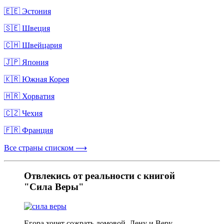
🇪🇪 Эстония
🇸🇪 Швеция
🇨🇭 Швейцария
🇯🇵 Япония
🇰🇷 Южная Корея
🇭🇷 Хорватия
🇨🇿 Чехия
🇫🇷 Франция
Все страны списком ⟶
Отвлекись от реальности с книгой
"Сила Веры"
Егора хочет сожрать домовой. Лену и Веру