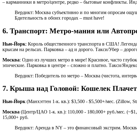
– карманники в метро/центре, редко – бытовые конфликты. Инд
Вердикт: Москва субъективно и по многим опросам ощущае
Бдительность в обоих городах – must have!
6. Транспорт: Метро-мания или Автопр
Нью-Йорк
: Король общественного транспорта в США! Легендарн
крысам на рельсах. Парковка – ад и дорого. Такси/Убер – дорог
Москва
: Одно из лучших метро в мире! Красивое, часто глубок
эпические. Парковка в центре – сложно и платно. Такси/Яндекс
Вердикт: Победитель по метро – Москва (чистота, интерв
7. Крыша над Головой: Кошелек Плачет
Нью-Йорк
(Манхэттен 1-к. кв.): $3,500 - $5,500+/мес. (Zillow,
Москва
(Центр/ЦАО 1-к. кв.): 110,000 - 180,000+ руб./мес. (~$
15,000+ руб.
Вердикт: Аренда в NY – это финансовый экстрим. Москва 