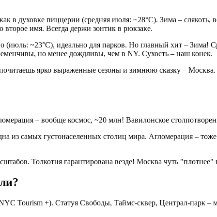
как в духовке пиццерии (средняя июля: ~28°C). Зима – слякоть, ве
го второе имя. Всегда держи зонтик в рюкзаке.
о (июль: ~23°C), идеально для парков. Но главный хит – Зима! Ср
еременчивы, но менее дождливы, чем в NY. Сухость – наш конек.
почитаешь ярко выраженные сезоны и зимнюю сказку – Москва.
гломерация – вообще космос, ~20 млн! Вавилонское столпотворен
Одна из самых густонаселенных столиц мира. Агломерация – тоже
штабов. Толкотня гарантирована везде! Москва чуть "плотнее" в
али?
(NYC Tourism +). Статуя Свободы, Таймс-сквер, Централ-парк – м