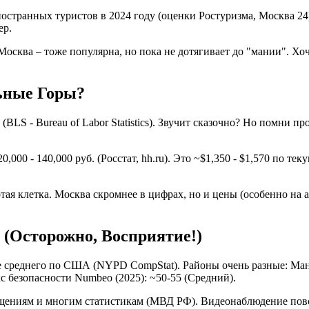
странных туристов в 2024 году (оценки Ростуризма, Москва 24).
ер.
осква – тоже популярна, но пока не дотягивает до "мании". Хо
льные Горы?
0 (BLS - Bureau of Labor Statistics). Звучит сказочно? Но помни 
0,000 - 140,000 руб. (Росстат, hh.ru). Это ~$1,350 - $1,570 по тек
я клетка. Москва скромнее в цифрах, но и цены (особенно на ар
? (Осторожно, Восприятие!)
ше среднего по США (NYPD CompStat). Районы очень разные: Ман
с безопасности Numbeo (2025): ~50-55 (Средний).
ущениям и многим статистикам (МВД РФ). Видеонаблюдение повс