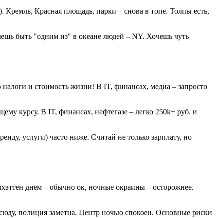
 Кремль, Красная площадь, парки – снова в топе. Толпы есть,
чешь быть "одним из" в океане людей – NY. Хочешь чуть
про налоги и стоимость жизни! В IT, финансах, медиа – запросто
ущему курсу. В IT, финансах, нефтегазе – легко 250k+ руб. и
енду, услуги) часто ниже. Считай не только зарплату, но
хэттен днем – обычно ок, ночные окраины – осторожнее.
юду, полиция заметна. Центр ночью спокоен. Основные риски