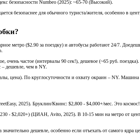
екс безопасности Numbeo (2025): ~65-70 (Высокий).
тся безопаснее для обычного туриста/жителя, особенно в центре
обки?
ое метро ($2.90 за поездку) и автобусы работают 24/7. Доедешь 
о.
ое, очень частое (интервалы 90 сек!), дешевое (~65 руб. поездк
 – дешевле, чем в NY.
алы, цена). По круглосуточности и охвату окраин – NY. Машина в
 StreetEasy, 2025). Бруклин/Квинс: $2,800 - $4,000+/мес. Это косм
1,230 - $2,020+) (ЦИАН, Avito, 2025). В 10-15 мин на метро от це
значительно дешевле, особенно если отъехать от самого ядра цен