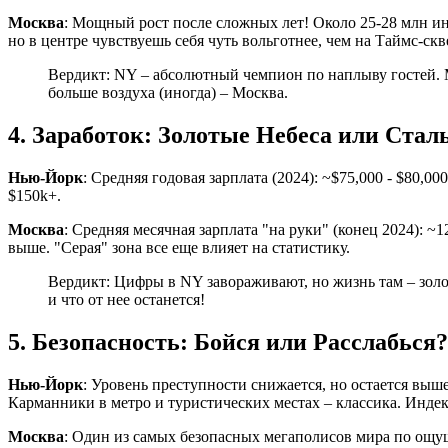
Москва
: Мощный рост после сложных лет! Около 25-28 млн ино
но в центре чувствуешь себя чуть вольготнее, чем на Таймс-скв
Вердикт: NY – абсолютный чемпион по наплыву гостей. М
больше воздуха (иногда) – Москва.
4. Заработок: Золотые Небеса или Ста
Нью-Йорк
: Средняя годовая зарплата (2024): ~$75,000 - $80,00
$150k+.
Москва
: Средняя месячная зарплата "на руки" (конец 2024): ~12
выше. "Серая" зона все еще влияет на статистику.
Вердикт: Цифры в NY завораживают, но жизнь там – золота
и что от нее останется!
5. Безопасность: Бойся или Расслабься
Нью-Йорк
: Уровень преступности снижается, но остается вы
Карманники в метро и туристических местах – классика. Индек
Москва
: Один из самых безопасных мегаполисов мира по ощ