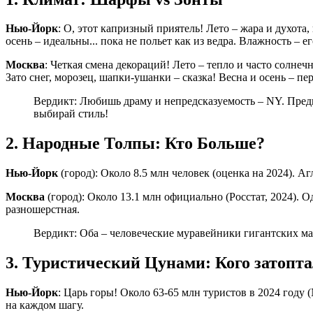
Нью-Йорк
: О, этот капризный приятель! Лето – жара и духота, 
осень – идеальны... пока не польет как из ведра. Влажность – е
Москва
: Четкая смена декораций! Лето – тепло и часто солнечн
Зато снег, морозец, шапки-ушанки – сказка! Весна и осень – п
Вердикт: Любишь драму и непредсказуемость – NY. Пред
выбирай стиль!
2. Народные Толпы: Кто Больше?
Нью-Йорк
(город): Около 8.5 млн человек (оценка на 2024). А
Москва
(город): Около 13.1 млн официально (Росстат, 2024). 
разношерстная.
Вердикт: Оба – человеческие муравейники гигантских мас
3. Туристический Цунами: Кого затопт
Нью-Йорк
: Царь горы! Около 63-65 млн туристов в 2024 году 
на каждом шагу.