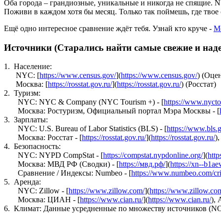
Оба города – грандиозные, уникальные и никогда не спящие. 
Поживи в каждом хотя бы месяц. Только так поймешь, где твое 
Ещё одно интересное сравнение ждёт тебя. Узнай кто круче -
М
Источники (Старались найти самые свежие и над
1. Население:
NYC: [
https://www.census.gov/
](
https://www.census.gov/
) (Оце
Москва: [
https://rosstat.gov.ru/
](
https://rosstat.gov.ru/
) (Росстат)
2. Туризм:
NYC: NYC & Company (NYC Tourism +) - [
https://www.nyct
Москва: Ростуризм, Официальный портал Мэра Москвы - [
3. Зарплаты:
NYC: U.S. Bureau of Labor Statistics (BLS) - [
https://www.bls.
Москва: Росстат - [
https://rosstat.gov.ru/
](
https://rosstat.gov.ru/
),
4. Безопасность:
NYC: NYPD CompStat - [
https://compstat.nypdonline.org/
](
http
Москва: МВД РФ (Сводки) - [
https://мвд.рф/
](
https://xn--b1ae
Сравнение / Индексы: Numbeo - [
https://www.numbeo.com/cr
5. Аренда:
NYC: Zillow - [
https://www.zillow.com/
](
https://www.zillow.co
Москва: ЦИАН - [
https://www.cian.ru/
](
https://www.cian.ru/
), 
6. Климат: Данные усредненные по множеству источников (NO