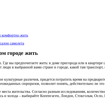
ии комфортно жить
салон самолета
ом городе жить​
ы. Где вы предпочитаете жить: в доме пригорода или в квартире
 люди в выбранной вами стране и городе, какой там транспорт,
е культурные различия, придется потратить время на предварите
неожиданных сюрпризов, позволит понять, действительно ли это т
 места жительства. Согласно разным исследованиям, количество
есь и холода – выбирайте Копенгаген, Лондон, Стокгольм, Осло