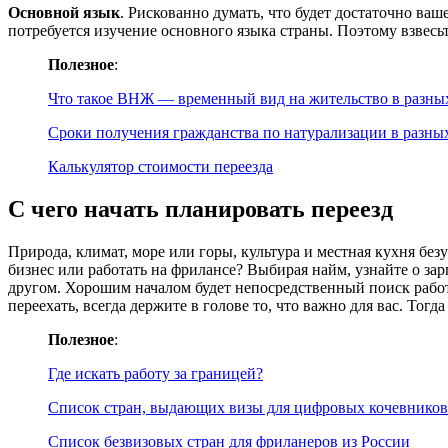
Основной язык
. Рискованно думать, что будет достаточно ва
потребуется изучение основного языка страны. Поэтому взвесь
Полезное
:
Что такое ВНЖ — временный вид на жительство в разны
Сроки получения гражданства по натурализации в разны
Калькулятор стоимости переезда
С чего начать планировать переезд
Природа, климат, море или горы, культура и местная кухня бе
бизнес или работать на фрилансе? Выбирая найм, узнайте о зар
другом. Хорошим началом будет непосредственный поиск работ
переехать, всегда держите в голове то, что важно для вас. Т
Полезное
:
Где искать работу за границей?
Список стран, выдающих визы для цифровых кочевников
Список безвизовых стран для фриланеров из России