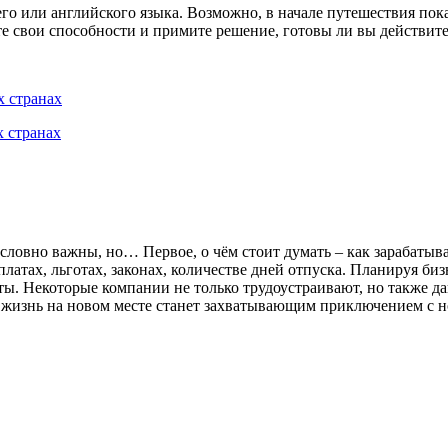
шего или английского языка. Возможно, в начале путешествия пок
те свои способности и примите решение, готовы ли вы действите
х странах
х странах
зусловно важны, но… Первое, о чём стоит думать – как зарабаты
платах, льготах, законах, количестве дней отпуска. Планируя би
ы. Некоторые компании не только трудоустраивают, но также да
огда жизнь на новом месте станет захватывающим приключением 