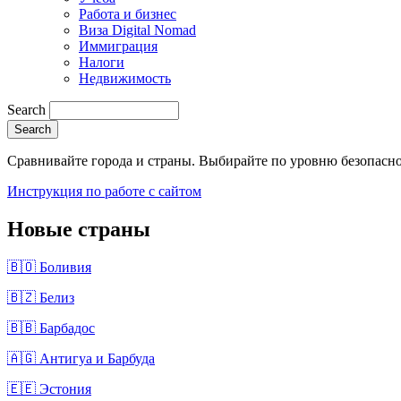
Работа и бизнес
Виза Digital Nomad
Иммиграция
Налоги
Недвижимость
Search
Сравнивайте города и страны. Выбирайте по уровню безопасно
Инструкция по работе с сайтом
Новые страны
🇧🇴 Боливия
🇧🇿 Белиз
🇧🇧 Барбадос
🇦🇬 Антигуа и Барбуда
🇪🇪 Эстония