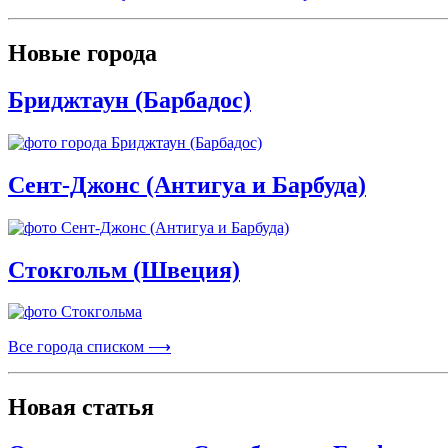
Новые города
Бриджтаун (Барбадос)
Сент-Джонс (Антигуа и Барбуда)
Стокгольм (Швеция)
Все города списком ⟶
Новая статья