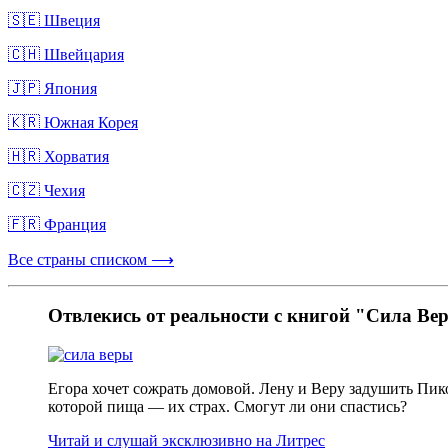
🇸🇪 Швеция
🇨🇭 Швейцария
🇯🇵 Япония
🇰🇷 Южная Корея
🇭🇷 Хорватия
🇨🇿 Чехия
🇫🇷 Франция
Все страны списком ⟶
Отвлекись от реальности с книгой "Сила Ве
Егора хочет сожрать домовой. Лену и Веру задушить Пик
которой пища — их страх. Смогут ли они спастись?
Читай и слушай эксклюзивно на Литрес