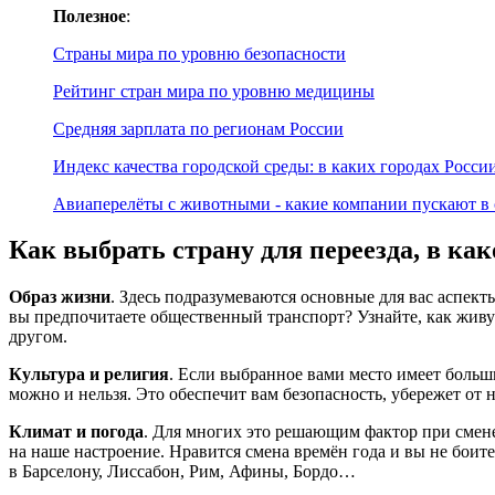
Полезное
:
Страны мира по уровню безопасности
Рейтинг стран мира по уровню медицины
Средняя зарплата по регионам России
Индекс качества городской среды: в каких городах Росс
Авиаперелёты с животными - какие компании пускают в 
Как выбрать страну для переезда, в как
Образ жизни
. Здесь подразумеваются основные для вас аспект
вы предпочитаете общественный транспорт? Узнайте, как живут
другом.
Культура и религия
. Если выбранное вами место имеет больши
можно и нельзя. Это обеспечит вам безопасность, убережет от 
Климат и погода
. Для многих это решающим фактор при смене
на наше настроение. Нравится смена времён года и вы не боит
в Барселону, Лиссабон, Рим, Афины, Бордо…