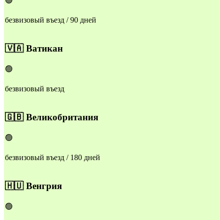
🟢
безвизовый въезд / 90 дней
🇻🇦
Ватикан
🟢
безвизовый въезд
🇬🇧
Великобритания
🟢
безвизовый въезд / 180 дней
🇭🇺
Венгрия
🟢