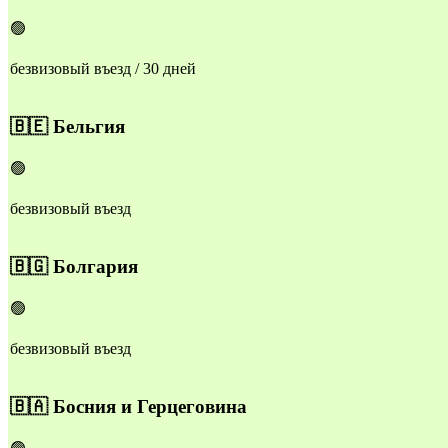
🟢
безвизовый въезд / 30 дней
🇧🇪
Бельгия
🟢
безвизовый въезд
🇧🇬
Болгария
🟢
безвизовый въезд
🇧🇦
Босния и Герцеговина