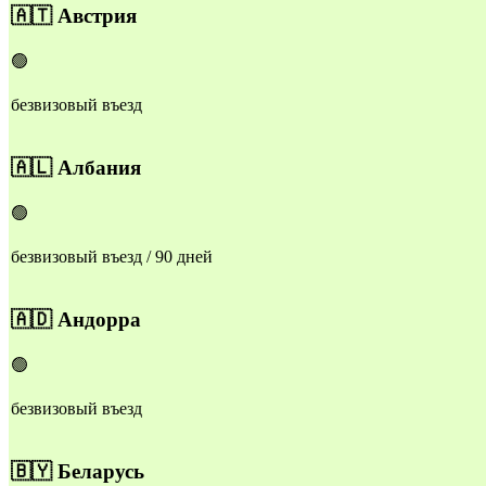
​🇦🇹
Австрия
🟢
безвизовый въезд
🇦🇱
Албания
🟢
безвизовый въезд / 90 дней
🇦🇩
Андорра
🟢
безвизовый въезд
🇧🇾
Беларусь