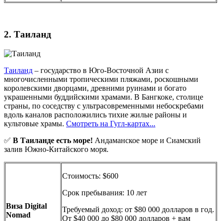
2. Таиланд
Таиланд
– государство в Юго-Восточной Азии с
многочисленными тропическими пляжами, роскошными
королевскими дворцами, древними руинами и богато
украшенными буддийскими храмами. В Бангкоке, столице
страны, по соседству с ультрасовременными небоскребами
вдоль каналов расположились тихие жилые районы и
культовые храмы.
Смотреть на Гугл-картах...
✅
В Таиланде есть море!
Андаманское море и Сиамский
залив Южно-Китайского моря.
Стоимость: $600
Срок пребывания: 10 лет
Виза Digital
Требуемый доход: от $80 000 долларов в год.
Nomad
От $40 000 до $80 000 долларов + вам