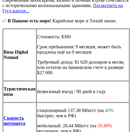
современные небоскребы, казино и ночные клубы сочетаются
с историческими колониальными зданиями.
Посмотреть на
Гугл-картах...
✅
В
Панаме
есть море!
Карибское море и Тихий океан.
Стоимость: $300
Срок пребывания: 9 месяцев, может быть
Виза Digital
продлена ещё на 9 месяцев
Nomad
Требуемый доход: $1 620 долларов в месяц
или остаток на банковском счете в размере
$27 000
Туристическая
безвизовый въезд / 90 дней в году
виза
стационарный 137,38 Мбит/с (на
43%
быстрее, чем в РФ)
Скорость
интернета
мобильный: 20,44 Мбит/с (на
29,49%
медленнее, чем в РФ)