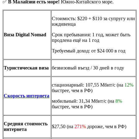
✅
В
Малайзии
есть море!
Южно-Китайского море.
Стоимость: $220 + $110 за супругу или
иждивенца
Виза Digital Nomad
Срок пребывания: 1 год, может быть
продлена ещё на 1 год
Требуемый доход: от $24 000 в год
Туристическая виза
безвизовый въезд / 30 дней в году
стационарный: 107,55 Мбит/с (на
12%
быстрее, чем в РФ)
Скорость интернета
мобильный: 31,34 Мбит/с (на
8%
быстрее, чем в РФ)
Средняя стоимость
$27,50 (на
271%
дороже, чем в РФ)
интернета